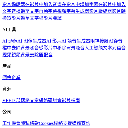
影片編輯器
在影片中加入音樂
在影片中增加字幕
在影片中加入
文字
音檔轉至文字
自動字幕
視頻字幕生成器
影片壓縮器
影片轉
換器
影片轉至文字檔
影片翻譯
AI工具
AI 頭像
AI 图像生成器
AI 影片
AI 語音生成器
眼神接觸AI
從音
檔中去除背景噪音
從影片中移除背景噪音
人工智能文本到语音
视频
視頻背景去除器
配音
產品
價格
企業
資源
VEED 部落格
文章
網絡研討會
影片指南
公司
工作機會
隱私
條款
Cookies
聯絡支援
媒體查詢