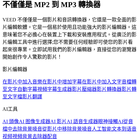
不僅僅是 MP2 到 MP3 轉換器
VEED 不僅僅是一個影片和音訊轉換器，它還是一款全面的影
片編輯軟體。它是一個易於使用且功能強大的影片編輯器。這
意味著您不必擔心在裝置上下載和安裝應用程式。從廣泛的影
片編輯工具中進行選擇;您不需要任何經驗即可使您的影片看
起來很專業。立即試用我們的影片編輯器，直接從您的瀏覽器
開始創作令人驚歎的影片！
影片編輯器
在影片中加入音樂
在影片中增加字幕
在影片中加入文字
音檔轉
至文字
自動字幕
視頻字幕生成器
影片壓縮器
影片轉換器
影片轉
至文字檔
影片翻譯
AI工具
AI 頭像
AI 图像生成器
AI 影片
AI 語音生成器
眼神接觸AI
從音
檔中去除背景噪音
從影片中移除背景噪音
人工智能文本到语音
视频
視頻背景去除器
配音