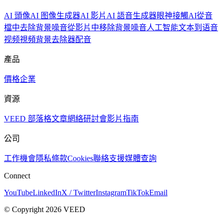
AI 頭像
AI 图像生成器
AI 影片
AI 語音生成器
眼神接觸AI
從音
檔中去除背景噪音
從影片中移除背景噪音
人工智能文本到语音
视频
視頻背景去除器
配音
產品
價格
企業
資源
VEED 部落格
文章
網絡研討會
影片指南
公司
工作機會
隱私
條款
Cookies
聯絡支援
媒體查詢
Connect
YouTube
LinkedIn
X / Twitter
Instagram
TikTok
Email
© Copyright 2026 VEED