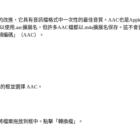
它具有音訊檔格式中一次性的最佳音質。AAC也是Apple的iTunes和
檔。 雖然AAC檔可以使用.aac擴展名，但許多AAC檔都以.m4a擴展
頻編碼」（AAC）。
的框並選擇 AAC。
將檔案拖放到框中。點擊「轉換檔」。