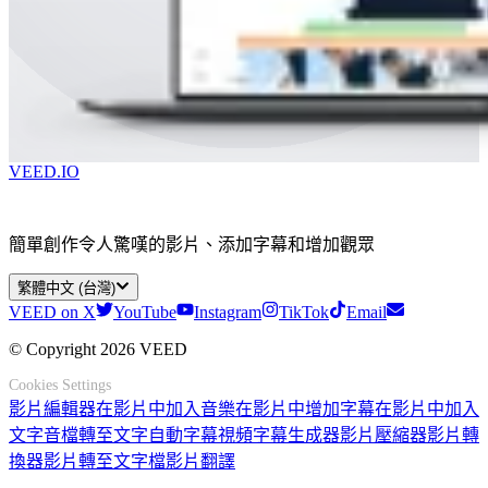
VEED.IO
簡單創作令人驚嘆的影片、添加字幕和增加觀眾
繁體中文 (台灣)
VEED on X
YouTube
Instagram
TikTok
Email
© Copyright 2026 VEED
Cookies Settings
影片編輯器
在影片中加入音樂
在影片中增加字幕
在影片中加入
文字
音檔轉至文字
自動字幕
視頻字幕生成器
影片壓縮器
影片轉
換器
影片轉至文字檔
影片翻譯