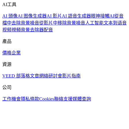
AI工具
AI 頭像
AI 图像生成器
AI 影片
AI 語音生成器
眼神接觸AI
從音
檔中去除背景噪音
從影片中移除背景噪音
人工智能文本到语音
视频
視頻背景去除器
配音
產品
價格
企業
資源
VEED 部落格
文章
網絡研討會
影片指南
公司
工作機會
隱私
條款
Cookies
聯絡支援
媒體查詢