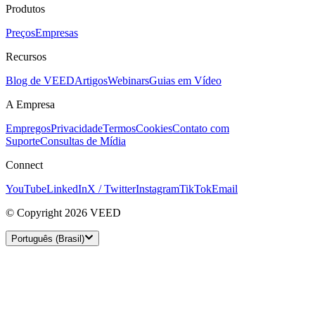
Produtos
Preços
Empresas
Recursos
Blog de VEED
Artigos
Webinars
Guias em Vídeo
A Empresa
Empregos
Privacidade
Termos
Cookies
Contato com
Suporte
Consultas de Mídia
Connect
YouTube
LinkedIn
X / Twitter
Instagram
TikTok
Email
© Copyright 2026 VEED
Português (Brasil)