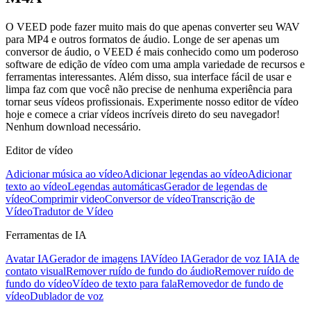
O VEED pode fazer muito mais do que apenas converter seu WAV
para MP4 e outros formatos de áudio. Longe de ser apenas um
conversor de áudio, o VEED é mais conhecido como um poderoso
software de edição de vídeo com uma ampla variedade de recursos e
ferramentas interessantes. Além disso, sua interface fácil de usar e
limpa faz com que você não precise de nenhuma experiência para
tornar seus vídeos profissionais. Experimente nosso editor de vídeo
hoje e comece a criar vídeos incríveis direto do seu navegador!
Nenhum download necessário.
Editor de vídeo
Adicionar música ao vídeo
Adicionar legendas ao vídeo
Adicionar
texto ao vídeo
Legendas automáticas
Gerador de legendas de
vídeo
Comprimir video
Conversor de vídeo
Transcrição de
Vídeo
Tradutor de Vídeo
Ferramentas de IA
Avatar IA
Gerador de imagens IA
Vídeo IA
Gerador de voz IA
IA de
contato visual
Remover ruído de fundo do áudio
Remover ruído de
fundo do vídeo
Vídeo de texto para fala
Removedor de fundo de
vídeo
Dublador de voz