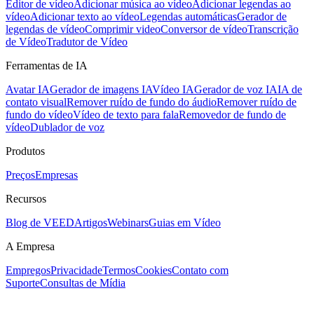
Editor de vídeo
Adicionar música ao vídeo
Adicionar legendas ao
vídeo
Adicionar texto ao vídeo
Legendas automáticas
Gerador de
legendas de vídeo
Comprimir video
Conversor de vídeo
Transcrição
de Vídeo
Tradutor de Vídeo
Ferramentas de IA
Avatar IA
Gerador de imagens IA
Vídeo IA
Gerador de voz IA
IA de
contato visual
Remover ruído de fundo do áudio
Remover ruído de
fundo do vídeo
Vídeo de texto para fala
Removedor de fundo de
vídeo
Dublador de voz
Produtos
Preços
Empresas
Recursos
Blog de VEED
Artigos
Webinars
Guias em Vídeo
A Empresa
Empregos
Privacidade
Termos
Cookies
Contato com
Suporte
Consultas de Mídia