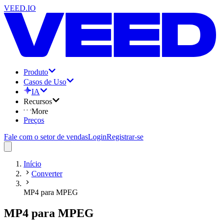
VEED.IO
Produto
Casos de Uso
IA
Recursos
More
Preços
Fale com o setor de vendas
Login
Registrar-se
Início
Converter
MP4 para MPEG
MP4 para MPEG