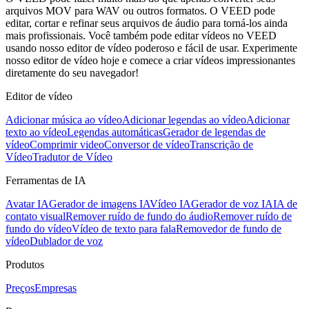
arquivos MOV para WAV ou outros formatos. O VEED pode
editar, cortar e refinar seus arquivos de áudio para torná-los ainda
mais profissionais. Você também pode editar vídeos no VEED
usando nosso editor de vídeo poderoso e fácil de usar. Experimente
nosso editor de vídeo hoje e comece a criar vídeos impressionantes
diretamente do seu navegador!
Editor de vídeo
Adicionar música ao vídeo
Adicionar legendas ao vídeo
Adicionar
texto ao vídeo
Legendas automáticas
Gerador de legendas de
vídeo
Comprimir video
Conversor de vídeo
Transcrição de
Vídeo
Tradutor de Vídeo
Ferramentas de IA
Avatar IA
Gerador de imagens IA
Vídeo IA
Gerador de voz IA
IA de
contato visual
Remover ruído de fundo do áudio
Remover ruído de
fundo do vídeo
Vídeo de texto para fala
Removedor de fundo de
vídeo
Dublador de voz
Produtos
Preços
Empresas