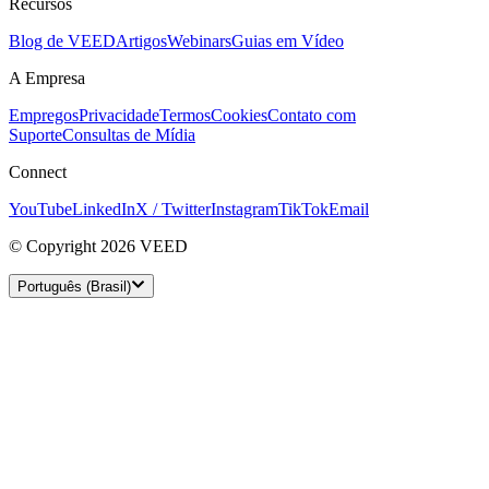
Recursos
Blog de VEED
Artigos
Webinars
Guias em Vídeo
A Empresa
Empregos
Privacidade
Termos
Cookies
Contato com
Suporte
Consultas de Mídia
Connect
YouTube
LinkedIn
X / Twitter
Instagram
TikTok
Email
© Copyright 2026 VEED
Português (Brasil)