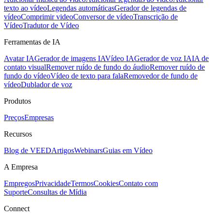
texto ao vídeo
Legendas automáticas
Gerador de legendas de
vídeo
Comprimir video
Conversor de vídeo
Transcrição de
Vídeo
Tradutor de Vídeo
Ferramentas de IA
Avatar IA
Gerador de imagens IA
Vídeo IA
Gerador de voz IA
IA de
contato visual
Remover ruído de fundo do áudio
Remover ruído de
fundo do vídeo
Vídeo de texto para fala
Removedor de fundo de
vídeo
Dublador de voz
Produtos
Preços
Empresas
Recursos
Blog de VEED
Artigos
Webinars
Guias em Vídeo
A Empresa
Empregos
Privacidade
Termos
Cookies
Contato com
Suporte
Consultas de Mídia
Connect