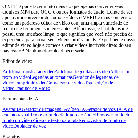
O VEED pode fazer muito mais do que apenas converter seus
arquivos MP4 para OGG e outros formatos de áudio. Longe de ser
apenas um conversor de áudio e vídeo, o VEED é mais conhecido
como um poderoso editor de vídeo com uma ampla variedade de
recursos e ferramentas interessantes. Além disso, é fácil de usar e
possui uma interface limpa, o que significa que você não precisa de
experiência para tornar seus vídeos profissionais. Experimente nosso
editor de vídeo hoje e comece a criar vídeos incríveis direto do seu
navegador! Nenhum download necessário.
Editor de vídeo
Adicionar música ao vídeo
Adicionar legendas ao vídeo
Adicionar
texto ao vídeo
Legendas automáticas
Gerador de legendas de
vídeo
Comprimir video
Conversor de vídeo
Transcrição de
Vídeo
Tradutor de Vídeo
Ferramentas de IA
Avatar IA
Gerador de imagens IA
Vídeo IA
Gerador de voz IA
IA de
contato visual
Remover ruído de fundo do áudio
Remover ruído de
fundo do vídeo
Vídeo de texto para fala
Removedor de fundo de
vídeo
Dublador de voz
Produtos