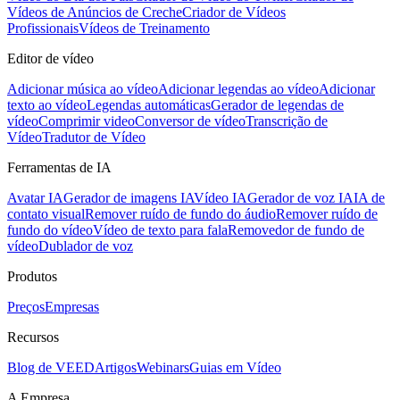
Vídeos de Anúncios de Creche
Criador de Vídeos
Profissionais
Vídeos de Treinamento
Editor de vídeo
Adicionar música ao vídeo
Adicionar legendas ao vídeo
Adicionar
texto ao vídeo
Legendas automáticas
Gerador de legendas de
vídeo
Comprimir video
Conversor de vídeo
Transcrição de
Vídeo
Tradutor de Vídeo
Ferramentas de IA
Avatar IA
Gerador de imagens IA
Vídeo IA
Gerador de voz IA
IA de
contato visual
Remover ruído de fundo do áudio
Remover ruído de
fundo do vídeo
Vídeo de texto para fala
Removedor de fundo de
vídeo
Dublador de voz
Produtos
Preços
Empresas
Recursos
Blog de VEED
Artigos
Webinars
Guias em Vídeo
A Empresa