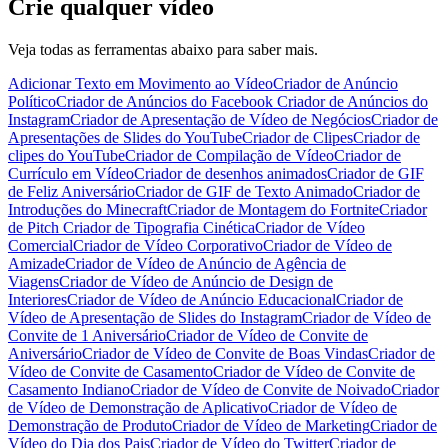
Crie qualquer vídeo
Veja todas as ferramentas abaixo para saber mais.
Adicionar Texto em Movimento ao Vídeo
Criador de Anúncio
Político
Criador de Anúncios do Facebook
Criador de Anúncios do
Instagram
Criador de Apresentação de Vídeo de Negócios
Criador de
Apresentações de Slides do YouTube
Criador de Clipes
Criador de
clipes do YouTube
Criador de Compilação de Vídeo
Criador de
Currículo em Vídeo
Criador de desenhos animados
Criador de GIF
de Feliz Aniversário
Criador de GIF de Texto Animado
Criador de
Introduções do Minecraft
Criador de Montagem do Fortnite
Criador
de Pitch
Criador de Tipografia Cinética
Criador de Vídeo
Comercial
Criador de Vídeo Corporativo
Criador de Vídeo de
Amizade
Criador de Vídeo de Anúncio de Agência de
Viagens
Criador de Vídeo de Anúncio de Design de
Interiores
Criador de Vídeo de Anúncio Educacional
Criador de
Vídeo de Apresentação de Slides do Instagram
Criador de Vídeo de
Convite de 1 Aniversário
Criador de Vídeo de Convite de
Aniversário
Criador de Vídeo de Convite de Boas Vindas
Criador de
Vídeo de Convite de Casamento
Criador de Vídeo de Convite de
Casamento Indiano
Criador de Vídeo de Convite de Noivado
Criador
de Vídeo de Demonstração de Aplicativo
Criador de Vídeo de
Demonstração de Produto
Criador de Vídeo de Marketing
Criador de
Vídeo do Dia dos Pais
Criador de Vídeo do Twitter
Criador de