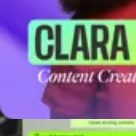
Abspann-Ersteller
Animationshersteller
Animierter Textersteller
Business-Video-Maker
Diashow-Video-Maker
Einladungsvideo-Ersteller
Erklärvideo-Software
Ersteller von Lehrvideos
Facebook Videoersteller
Foto-Video-Maker
Geburtstagsvideomacher
GIF-Hersteller
Instagram-Video-Maker