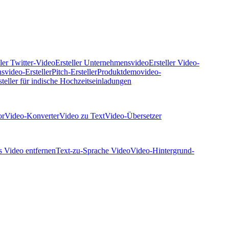
ller Twitter-Video
Ersteller Unternehmensvideo
Ersteller Video-
svideo-Ersteller
Pitch-Ersteller
Produktdemovideo-
teller für indische Hochzeitseinladungen
or
Video-Konverter
Video zu Text
Video-Übersetzer
s Video entfernen
Text-zu-Sprache Video
Video-Hintergrund-