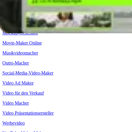
Intro Maker
Lyric Video Maker
Meme-Macher
Mockup-Generator
Movie-Maker Online
Musikvideomacher
Outro-Macher
Social-Media-Video-Maker
Video Ad Maker
Video für den Verkauf
Video Macher
Video Präsentationsersteller
Werbevideo