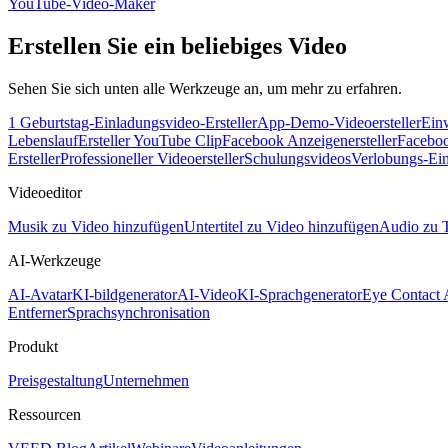
YouTube-Video-Maker
Erstellen Sie ein beliebiges Video
Sehen Sie sich unten alle Werkzeuge an, um mehr zu erfahren.
1 Geburtstag-Einladungsvideo-Ersteller
App-Demo-Videoersteller
Einw
Lebenslauf
Ersteller YouTube Clip
Facebook Anzeigenersteller
Faceboo
Ersteller
Professioneller Videoersteller
Schulungsvideos
Verlobungs-Ein
Videoeditor
Musik zu Video hinzufügen
Untertitel zu Video hinzufügen
Audio zu 
AI-Werkzeuge
AI-Avatar
KI-bildgenerator
AI-Video
KI-Sprachgenerator
Eye Contact
Entferner
Sprachsynchronisation
Produkt
Preisgestaltung
Unternehmen
Ressourcen