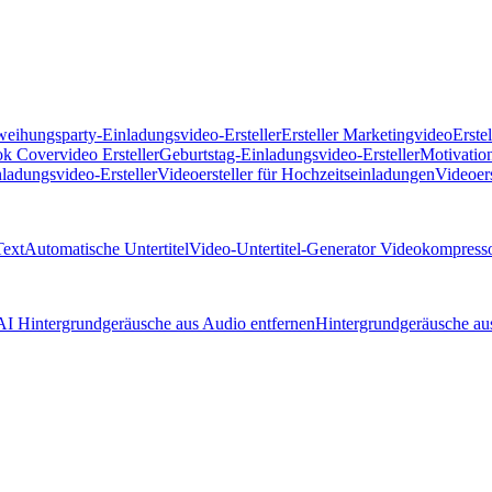
eihungsparty-Einladungsvideo-Ersteller
Ersteller Marketingvideo
Erste
k Covervideo Ersteller
Geburtstag-Einladungsvideo-Ersteller
Motivation
ladungsvideo-Ersteller
Videoersteller für Hochzeitseinladungen
Videoers
Text
Automatische Untertitel
Video-Untertitel-Generator
Videokompress
 AI
Hintergrundgeräusche aus Audio entfernen
Hintergrundgeräusche au