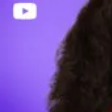
Zentrum erfahren
Webinare
Video-Leitfaden
Inspiration
Beispiel-Videos
Mit dem Vertrieb sprechen
Preisgestaltung
Anmeldung
Anmeldung
VEED Erstellen
Erstellen Sie Videos online – Marketingvideos, Videos für soziale 
Beliebte Videos