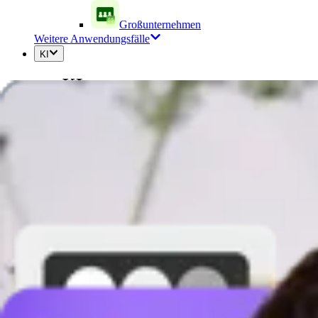
Großunternehmen
Weitere Anwendungsfälle
KI
KI
Avatare & KI-Stimmen
KI Bearbeitung
KI Generation
Alle KI-Tools
Ressourcen
Lernen Sie
Blog