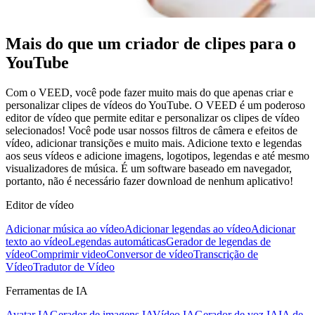
Mais do que um criador de clipes para o
YouTube
Com o VEED, você pode fazer muito mais do que apenas criar e
personalizar clipes de vídeos do YouTube. O VEED é um poderoso
editor de vídeo que permite editar e personalizar os clipes de vídeo
selecionados! Você pode usar nossos filtros de câmera e efeitos de
vídeo, adicionar transições e muito mais. Adicione texto e legendas
aos seus vídeos e adicione imagens, logotipos, legendas e até mesmo
visualizadores de música. É um software baseado em navegador,
portanto, não é necessário fazer download de nenhum aplicativo!
Editor de vídeo
Adicionar música ao vídeo
Adicionar legendas ao vídeo
Adicionar
texto ao vídeo
Legendas automáticas
Gerador de legendas de
vídeo
Comprimir video
Conversor de vídeo
Transcrição de
Vídeo
Tradutor de Vídeo
Ferramentas de IA
Avatar IA
Gerador de imagens IA
Vídeo IA
Gerador de voz IA
IA de