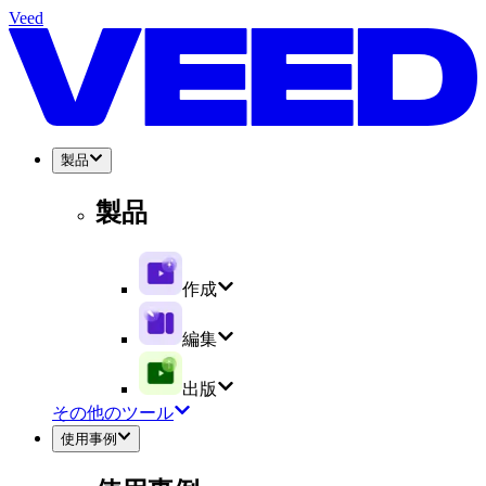
Veed
製品
製品
作成
編集
出版
その他のツール
使用事例