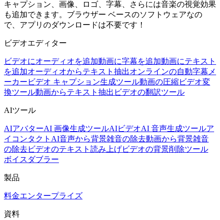
キャプション、画像、ロゴ、字幕、さらには音楽の視覚効果
も追加できます。ブラウザー ベースのソフトウェアなの
で、アプリのダウンロードは不要です！
ビデオエディター
ビデオにオーディオを追加
動画に字幕を追加
動画にテキスト
を追加
オーディオからテキスト抽出
オンラインの自動字幕メ
ーカー
ビデオ キャプション生成ツール
動画の圧縮
ビデオ変
換ツール
動画からテキスト抽出
ビデオの翻訳ツール
AIツール
AIアバター
AI 画像生成ツール
AIビデオ
AI 音声生成ツール
ア
イコンタクトAI
音声から背景雑音の除去
動画から背景雑音
の除去
ビデオのテキスト読み上げ
ビデオの背景削除ツール
ボイスダブラー
製品
料金
エンタープライズ
資料