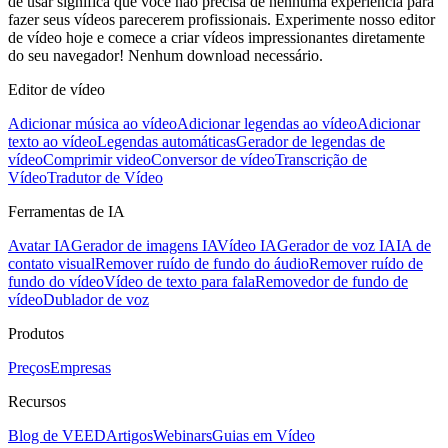
de usar significa que você não precisa de nenhuma experiência para
fazer seus vídeos parecerem profissionais. Experimente nosso editor
de vídeo hoje e comece a criar vídeos impressionantes diretamente
do seu navegador! Nenhum download necessário.
Editor de vídeo
Adicionar música ao vídeo
Adicionar legendas ao vídeo
Adicionar
texto ao vídeo
Legendas automáticas
Gerador de legendas de
vídeo
Comprimir video
Conversor de vídeo
Transcrição de
Vídeo
Tradutor de Vídeo
Ferramentas de IA
Avatar IA
Gerador de imagens IA
Vídeo IA
Gerador de voz IA
IA de
contato visual
Remover ruído de fundo do áudio
Remover ruído de
fundo do vídeo
Vídeo de texto para fala
Removedor de fundo de
vídeo
Dublador de voz
Produtos
Preços
Empresas
Recursos
Blog de VEED
Artigos
Webinars
Guias em Vídeo