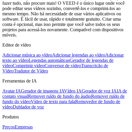
fazer tudo, não procure mais! O VEED é o único lugar onde você
pode editar seus vídeos sozinho, convertê-los e comprimi-los ao
mesmo tempo. Não há necessidade de usar vários aplicativos ou
software. É fácil de usar, rápido e totalmente gratuito. Criar uma
conta é opcional, mas isso permite que você salve todos os seus
projetos para acessá-los novamente. Compatível com dispositivos
móveis.
Editor de vídeo
Adicionar música ao vídeo
Adicionar legendas ao vídeo
Adicionar
texto ao vídeo
Legendas automáticas
Gerador de legendas de
vídeo
Comprimir video
Conversor de vídeo
Transcrição de
Vídeo
Tradutor de Vídeo
Ferramentas de IA
Avatar IA
Gerador de imagens IA
Vídeo IA
Gerador de voz IA
IA de
contato visual
Remover ruído de fundo do áudio
Remover ruído de
fundo do vídeo
Vídeo de texto para fala
Removedor de fundo de
vídeo
Dublador de voz
Produtos
Preços
Empresas