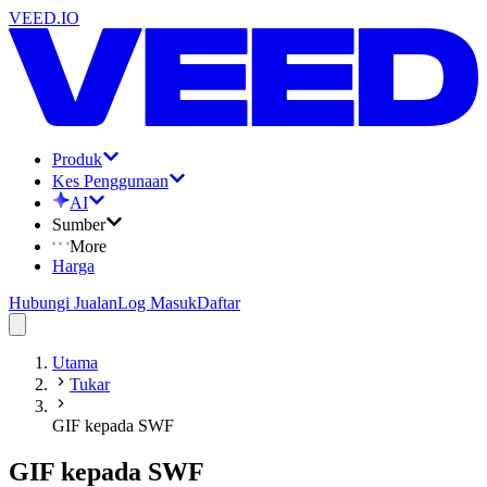
VEED.IO
Produk
Kes Penggunaan
AI
Sumber
More
Harga
Hubungi Jualan
Log Masuk
Daftar
Utama
Tukar
GIF kepada SWF
GIF kepada SWF