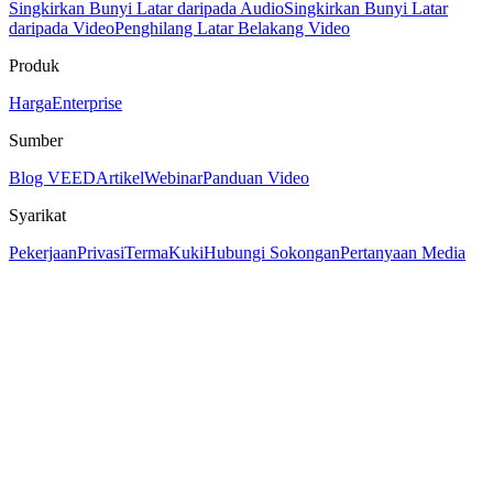
Singkirkan Bunyi Latar daripada Audio
Singkirkan Bunyi Latar
daripada Video
Penghilang Latar Belakang Video
Produk
Harga
Enterprise
Sumber
Blog VEED
Artikel
Webinar
Panduan Video
Syarikat
Pekerjaan
Privasi
Terma
Kuki
Hubungi Sokongan
Pertanyaan Media