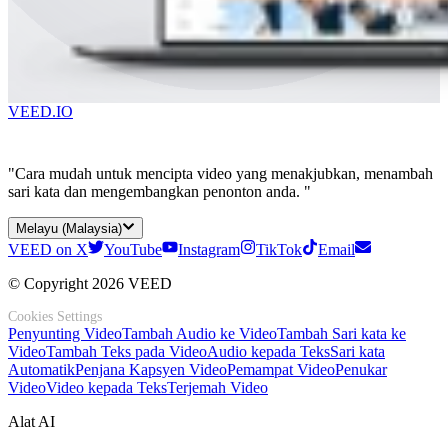
VEED.IO
"Cara mudah untuk mencipta video yang menakjubkan, menambah
sari kata dan mengembangkan penonton anda. "
Melayu (Malaysia)
VEED on X
YouTube
Instagram
TikTok
Email
© Copyright 2026 VEED
Cookies Settings
Penyunting Video
Tambah Audio ke Video
Tambah Sari kata ke
Video
Tambah Teks pada Video
Audio kepada Teks
Sari kata
Automatik
Penjana Kapsyen Video
Pemampat Video
Penukar
Video
Video kepada Teks
Terjemah Video
Alat AI