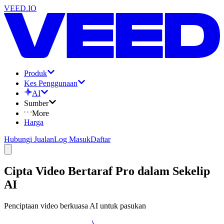
VEED.IO
Produk
Kes Penggunaan
AI
Sumber
More
Harga
Hubungi Jualan
Log Masuk
Daftar
Cipta Video Bertaraf Pro
dalam Sekelip
AI
Penciptaan video berkuasa AI untuk pasukan