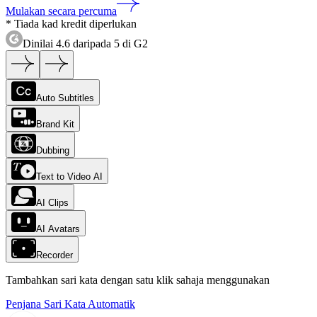
Mulakan secara percuma
* Tiada kad kredit diperlukan
Dinilai 4.6 daripada 5 di G2
Auto Subtitles
Brand Kit
Dubbing
Text to Video AI
AI Clips
AI Avatars
Recorder
Tambahkan sari kata dengan satu klik sahaja menggunakan
Penjana Sari Kata Automatik