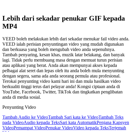
Lebih dari sekadar penukar GIF kepada
MP4
VEED boleh melakukan lebih dari sekadar menukar fail video anda.
VEED ialah perisian penyuntingan video yang mudah digunakan
dan berkuasa yang boleh mengubah video anda sepenuhnya.
Tambah penyaring, kesan khas, muzik latar belakang, dan banyak
lagi. Tidak perlu membuang masa dengan memuat turun perisian
atau aplikasi yang berat. Anda akan mempunyai akses kepada
pelbagai alat seret dan lepas oleh itu anda boleh mula menyunting
dengan segera, sama ada anda seorang pemula atau profesional.
Terokai penyunting video kami hari ini dan mula hasilkan video
berkualiti tinggi terus dari pelayar anda! Kongsi ciptaan anda di
YouTube, Facebook, Twitter, TikTok dan tingkatkan penglibatan
anda di media sosial.
Penyunting Video
Tambah Audio ke Video
Tambah Sari kata ke Video
Tambah Teks
pada Video
Audio kepada Teks
Sari kata Automatik
Penjana Kapsyen
Video
Pemampat Video
Penukar Video
Video kepada Teks
Terjemah