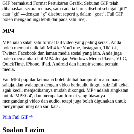
GIF bermaksud Format Pertukaran Grafik. Sebutan GIF telah
dibahaskan secara meluas, sama ada ia harus disebut sebagai "jiff"
atau "gif"—dengan "g" disebut seperti g dalam "goat". Fail GIF
boleh mengandungi lebih daripada satu imej.
MP4
MP4 ialah salah satu format fail video yang paling serasi. Anda
boleh memuat naik fail MP4 ke YouTube, Instagram, TikTok,
Twitter, Facebook dan laman media sosial yang lain. Anda juga
boleh memainkan fail MP4 dengan Windows Media Player, VLC,
QuickTime, iPhone, iPad, Android dan hampir semua pemain
media.
Fail MP4 popular kerana ia boleh dilihat hampir di mana-mana
sahaja, dan walaupun dengan video berkualiti tinggi, saiz fail kekal
agak kecil, menjadikannya mudah dikongsi. MP4 adalah singkatan
untuk 'MPEG4', dan merupakan format yang biasanya
mengandungi video dan audio, tetapi juga boleh digunakan untuk
menyimpan imej dan sari kata.
Pilih Fail GIF
Soalan Lazim