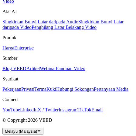
Video
Alat AI
Singkirkan Bunyi Latar daripada Audio
Singkirkan Bunyi Latar
daripada Video
Penghilang Latar Belakang Video
Produk
Harga
Enterprise
Sumber
Blog VEED
Artikel
Webinar
Panduan Video
Syarikat
Pekerjaan
Privasi
Terma
Kuki
Hubungi Sokongan
Pertanyaan Media
Connect
YouTube
LinkedIn
X / Twitter
Instagram
TikTok
Email
© Copyright 2026 VEED
Melayu (Malaysia)