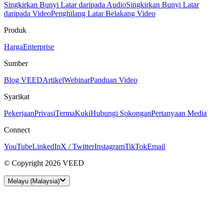
Singkirkan Bunyi Latar daripada Audio
Singkirkan Bunyi Latar
daripada Video
Penghilang Latar Belakang Video
Produk
Harga
Enterprise
Sumber
Blog VEED
Artikel
Webinar
Panduan Video
Syarikat
Pekerjaan
Privasi
Terma
Kuki
Hubungi Sokongan
Pertanyaan Media
Connect
YouTube
LinkedIn
X / Twitter
Instagram
TikTok
Email
© Copyright 2026 VEED
Melayu (Malaysia)