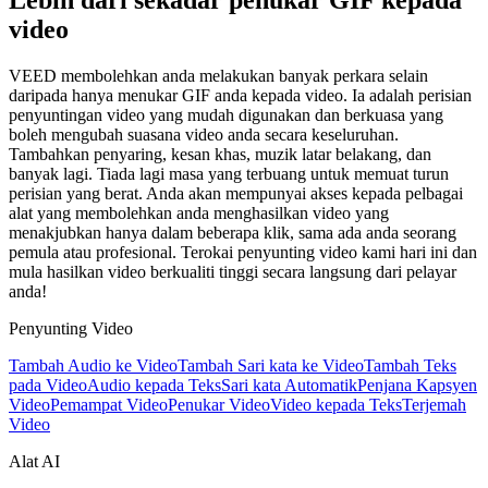
Lebih dari sekadar penukar GIF kepada
video
VEED membolehkan anda melakukan banyak perkara selain
daripada hanya menukar GIF anda kepada video. Ia adalah perisian
penyuntingan video yang mudah digunakan dan berkuasa yang
boleh mengubah suasana video anda secara keseluruhan.
Tambahkan penyaring, kesan khas, muzik latar belakang, dan
banyak lagi. Tiada lagi masa yang terbuang untuk memuat turun
perisian yang berat. Anda akan mempunyai akses kepada pelbagai
alat yang membolehkan anda menghasilkan video yang
menakjubkan hanya dalam beberapa klik, sama ada anda seorang
pemula atau profesional. Terokai penyunting video kami hari ini dan
mula hasilkan video berkualiti tinggi secara langsung dari pelayar
anda!
Penyunting Video
Tambah Audio ke Video
Tambah Sari kata ke Video
Tambah Teks
pada Video
Audio kepada Teks
Sari kata Automatik
Penjana Kapsyen
Video
Pemampat Video
Penukar Video
Video kepada Teks
Terjemah
Video
Alat AI