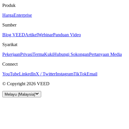
Produk
Harga
Enterprise
Sumber
Blog VEED
Artikel
Webinar
Panduan Video
Syarikat
Pekerjaan
Privasi
Terma
Kuki
Hubungi Sokongan
Pertanyaan Media
Connect
YouTube
LinkedIn
X / Twitter
Instagram
TikTok
Email
© Copyright 2026 VEED
Melayu (Malaysia)