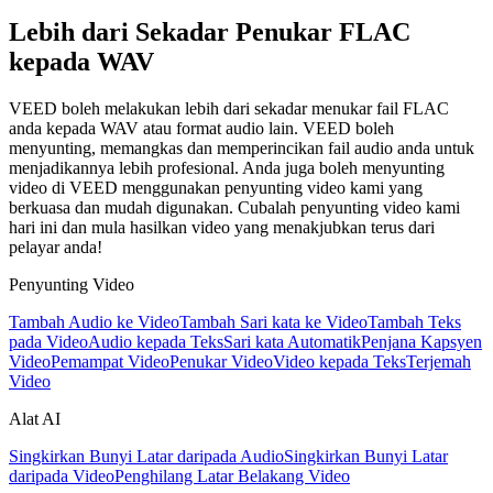
Lebih dari Sekadar Penukar FLAC
kepada WAV
VEED boleh melakukan lebih dari sekadar menukar fail FLAC
anda kepada WAV atau format audio lain. VEED boleh
menyunting, memangkas dan memperincikan fail audio anda untuk
menjadikannya lebih profesional. Anda juga boleh menyunting
video di VEED menggunakan penyunting video kami yang
berkuasa dan mudah digunakan. Cubalah penyunting video kami
hari ini dan mula hasilkan video yang menakjubkan terus dari
pelayar anda!
Penyunting Video
Tambah Audio ke Video
Tambah Sari kata ke Video
Tambah Teks
pada Video
Audio kepada Teks
Sari kata Automatik
Penjana Kapsyen
Video
Pemampat Video
Penukar Video
Video kepada Teks
Terjemah
Video
Alat AI
Singkirkan Bunyi Latar daripada Audio
Singkirkan Bunyi Latar
daripada Video
Penghilang Latar Belakang Video