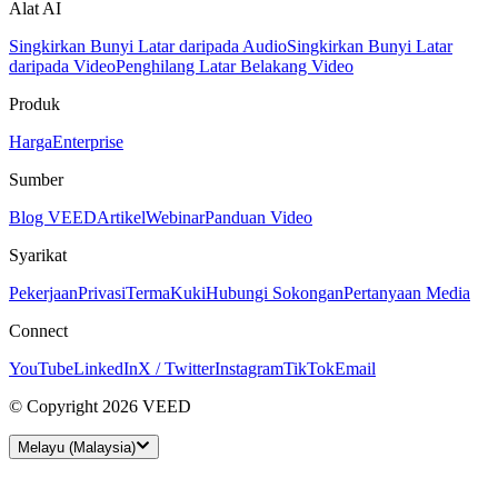
Alat AI
Singkirkan Bunyi Latar daripada Audio
Singkirkan Bunyi Latar
daripada Video
Penghilang Latar Belakang Video
Produk
Harga
Enterprise
Sumber
Blog VEED
Artikel
Webinar
Panduan Video
Syarikat
Pekerjaan
Privasi
Terma
Kuki
Hubungi Sokongan
Pertanyaan Media
Connect
YouTube
LinkedIn
X / Twitter
Instagram
TikTok
Email
© Copyright 2026 VEED
Melayu (Malaysia)