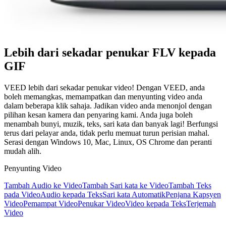
Lebih dari sekadar penukar FLV kepada
GIF
VEED lebih dari sekadar penukar video! Dengan VEED, anda
boleh memangkas, memampatkan dan menyunting video anda
dalam beberapa klik sahaja. Jadikan video anda menonjol dengan
pilihan kesan kamera dan penyaring kami. Anda juga boleh
menambah bunyi, muzik, teks, sari kata dan banyak lagi! Berfungsi
terus dari pelayar anda, tidak perlu memuat turun perisian mahal.
Serasi dengan Windows 10, Mac, Linux, OS Chrome dan peranti
mudah alih.
Penyunting Video
Tambah Audio ke Video
Tambah Sari kata ke Video
Tambah Teks
pada Video
Audio kepada Teks
Sari kata Automatik
Penjana Kapsyen
Video
Pemampat Video
Penukar Video
Video kepada Teks
Terjemah
Video