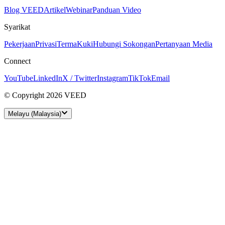
Blog VEED
Artikel
Webinar
Panduan Video
Syarikat
Pekerjaan
Privasi
Terma
Kuki
Hubungi Sokongan
Pertanyaan Media
Connect
YouTube
LinkedIn
X / Twitter
Instagram
TikTok
Email
© Copyright 2026 VEED
Melayu (Malaysia)