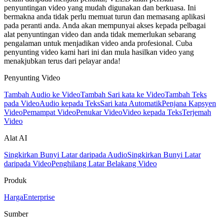
penyuntingan video yang mudah digunakan dan berkuasa. Ini
bermakna anda tidak perlu memuat turun dan memasang aplikasi
pada peranti anda. Anda akan mempunyai akses kepada pelbagai
alat penyuntingan video dan anda tidak memerlukan sebarang
pengalaman untuk menjadikan video anda profesional. Cuba
penyunting video kami hari ini dan mula hasilkan video yang
menakjubkan terus dari pelayar anda!
Penyunting Video
Tambah Audio ke Video
Tambah Sari kata ke Video
Tambah Teks
pada Video
Audio kepada Teks
Sari kata Automatik
Penjana Kapsyen
Video
Pemampat Video
Penukar Video
Video kepada Teks
Terjemah
Video
Alat AI
Singkirkan Bunyi Latar daripada Audio
Singkirkan Bunyi Latar
daripada Video
Penghilang Latar Belakang Video
Produk
Harga
Enterprise
Sumber