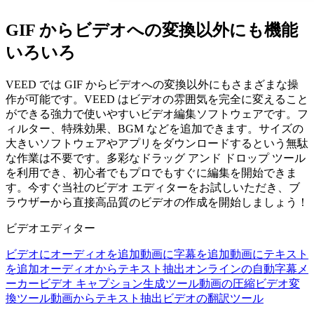
GIF からビデオへの変換以外にも機能
いろいろ
VEED では GIF からビデオへの変換以外にもさまざまな操
作が可能です。VEED はビデオの雰囲気を完全に変えること
ができる強力で使いやすいビデオ編集ソフトウェアです。フ
ィルター、特殊効果、BGM などを追加できます。サイズの
大きいソフトウェアやアプリをダウンロードするという無駄
な作業は不要です。多彩なドラッグ アンド ドロップ ツール
を利用でき、初心者でもプロでもすぐに編集を開始できま
す。今すぐ当社のビデオ エディターをお試しいただき、ブ
ラウザーから直接高品質のビデオの作成を開始しましょう！
ビデオエディター
ビデオにオーディオを追加
動画に字幕を追加
動画にテキスト
を追加
オーディオからテキスト抽出
オンラインの自動字幕メ
ーカー
ビデオ キャプション生成ツール
動画の圧縮
ビデオ変
換ツール
動画からテキスト抽出
ビデオの翻訳ツール