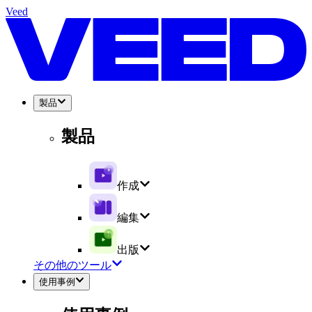
Veed
製品
製品
作成
編集
出版
その他のツール
使用事例