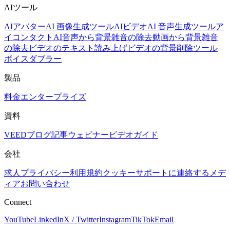
AIツール
AIアバター
AI 画像生成ツール
AIビデオ
AI 音声生成ツール
ア
イコンタクトAI
音声から背景雑音の除去
動画から背景雑音
の除去
ビデオのテキスト読み上げ
ビデオの背景削除ツール
ボイスダブラー
製品
料金
エンタープライズ
資料
VEEDブログ
記事
ウェビナー
ビデオガイド
会社
求人
プライバシー
利用規約
クッキー
サポートに連絡する
メデ
ィアお問い合わせ
Connect
YouTube
LinkedIn
X / Twitter
Instagram
TikTok
Email