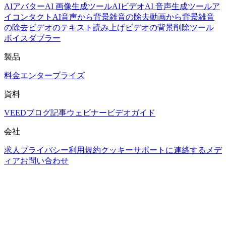
AIアバター
AI 画像生成ツール
AIビデオ
AI 音声生成ツール
ア
イコンタクトAI
音声から背景雑音の除去
動画から背景雑音
の除去
ビデオのテキスト読み上げ
ビデオの背景削除ツール
ボイスダブラー
製品
料金
エンタープライズ
資料
VEEDブログ
記事
ウェビナー
ビデオガイド
会社
求人
プライバシー
利用規約
クッキー
サポートに連絡する
メデ
ィアお問い合わせ