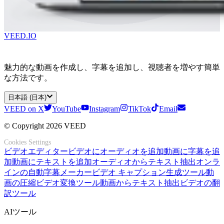
VEED.IO
魅力的な動画を作成し、字幕を追加し、視聴者を増やす簡単
な方法です。
日本語 (日本)
VEED on X
YouTube
Instagram
TikTok
Email
© Copyright 2026 VEED
Cookies Settings
ビデオエディター
ビデオにオーディオを追加
動画に字幕を追
加
動画にテキストを追加
オーディオからテキスト抽出
オンラ
インの自動字幕メーカー
ビデオ キャプション生成ツール
動
画の圧縮
ビデオ変換ツール
動画からテキスト抽出
ビデオの翻
訳ツール
AIツール