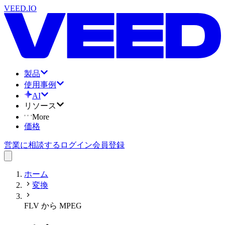
VEED.IO
製品
使用事例
AI
リソース
More
価格
営業に相談する
ログイン
会員登録
ホーム
変換
FLV から MPEG