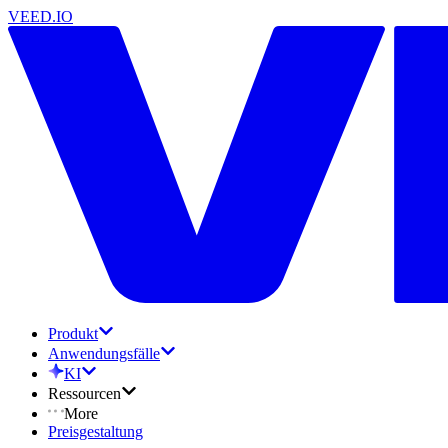
VEED.IO
Produkt
Anwendungsfälle
KI
Ressourcen
More
Preisgestaltung