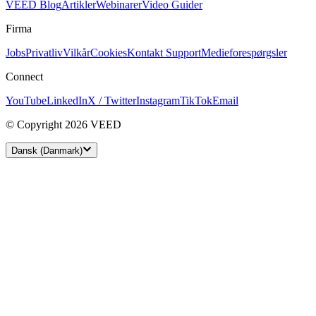
VEED Blog
Artikler
Webinarer
Video Guider
Firma
Jobs
Privatliv
Vilkår
Cookies
Kontakt Support
Medieforespørgsler
Connect
YouTube
LinkedIn
X / Twitter
Instagram
TikTok
Email
© Copyright 2026 VEED
Dansk (Danmark)