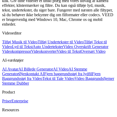
klik. Giv dine videoer et unikt præg med vores udvalg af kamera
effekter, klistermærker og filtre. Du kan også tilføje lyd, musik,
tekst, undertekster, du siger bare. Fungerer med næsten alle filtyper,
så du behøver ikke bekymre dig om filformater eller codecs. VEED
er brugervenlig med Windows 10, Mac, Chrome os og mobil
enheder.
Videoeditor
Tilføj Musik til Video
Tilføj Undertekster til Video
Tilføj Tekst til
Video
Lyd til Tekst
Auto Undertekster
Video Overskrift Generator
Videokompressor
Videokonverter
Video til Tekst
Oversæt Video
AI-værktøjer
AI Avatar
AI Billede Generator
AI Video
AI Stemme
Generator
Øjenkontakt AI
Fjern baggrundsstøj fra lydfil
Fjern
Baggrundsstøj fra Video
Tekst til Tale Video
Video Baggrundsfjerner
Stemme Dubber
Product
Priser
Enterprise
Resources