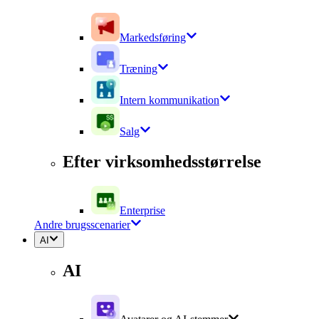
Markedsføring
Træning
Intern kommunikation
Salg
Efter virksomhedsstørrelse
Enterprise
Andre brugsscenarier
AI
AI