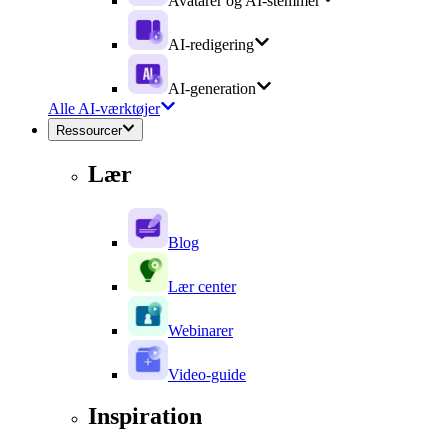
Avatarer og AI-stemmer
AI-redigering
AI-generation
Alle AI-værktøjer
Ressourcer
Lær
Blog
Lær center
Webinarer
Video-guide
Inspiration