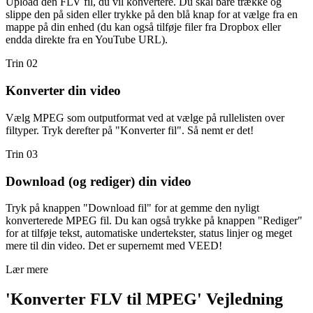
Upload den FLV fil, du vil konvertere. Du skal bare trække og
slippe den på siden eller trykke på den blå knap for at vælge fra en
mappe på din enhed (du kan også tilføje filer fra Dropbox eller
endda direkte fra en YouTube URL).
Trin 02
Konverter din video
Vælg MPEG som outputformat ved at vælge på rullelisten over
filtyper. Tryk derefter på "Konverter fil". Så nemt er det!
Trin 03
Download (og rediger) din video
Tryk på knappen "Download fil" for at gemme den nyligt
konverterede MPEG fil. Du kan også trykke på knappen "Rediger"
for at tilføje tekst, automatiske undertekster, status linjer og meget
mere til din video. Det er supernemt med VEED!
Lær mere
'Konverter FLV til MPEG' Vejledning