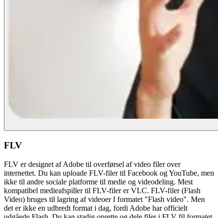
FLV
FLV er designet af Adobe til overførsel af video filer over
internettet. Du kan uploade FLV-filer til Facebook og YouTube, men
ikke til andre sociale platforme til medie og videodeling. Mest
kompatibel medieafspiller til FLV-filer er VLC. FLV-filer (Flash
Video) bruges til lagring af videoer I formatet "Flash video". Men
det er ikke en udbredt format i dag, fordi Adobe har officielt
udgåede Flash. Du kan stadig oprette og dele filer i FLV fil formatet,