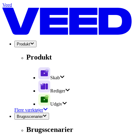
Veed
Produkt
Produkt
Skab
Rediger
Udgiv
Flere værktøjer
Brugsscenarier
Brugsscenarier