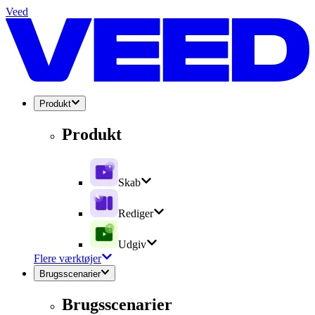
Veed
Produkt
Produkt
Skab
Rediger
Udgiv
Flere værktøjer
Brugsscenarier
Brugsscenarier