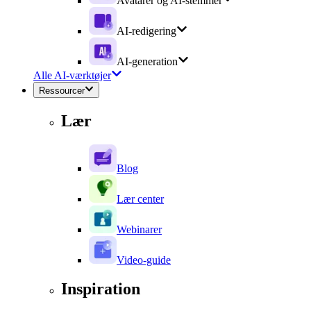
Avatarer og AI-stemmer
AI-redigering
AI-generation
Alle AI-værktøjer
Ressourcer
Lær
Blog
Lær center
Webinarer
Video-guide
Inspiration