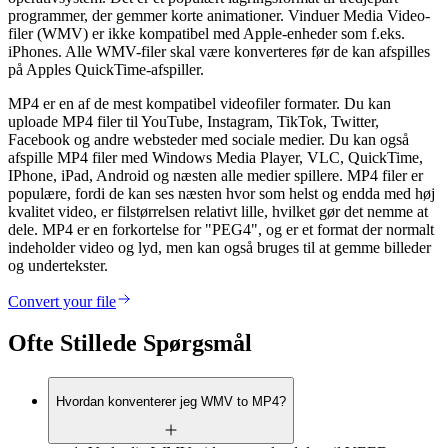
programmer, der gemmer korte animationer. Vinduer Media Video-
filer (WMV) er ikke kompatibel med Apple-enheder som f.eks.
iPhones. Alle WMV-filer skal være konverteres før de kan afspilles
på Apples QuickTime-afspiller.
MP4 er en af de mest kompatibel videofiler formater. Du kan
uploade MP4 filer til YouTube, Instagram, TikTok, Twitter,
Facebook og andre websteder med sociale medier. Du kan også
afspille MP4 filer med Windows Media Player, VLC, QuickTime,
IPhone, iPad, Android og næsten alle medier spillere. MP4 filer er
populære, fordi de kan ses næsten hvor som helst og endda med høj
kvalitet video, er filstørrelsen relativt lille, hvilket gør det nemme at
dele. MP4 er en forkortelse for "PEG4", og er et format der normalt
indeholder video og lyd, men kan også bruges til at gemme billeder
og undertekster.
Convert your file
Ofte Stillede Spørgsmål
Hvordan konventerer jeg WMV to MP4?