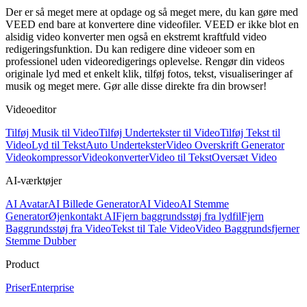
Der er så meget mere at opdage og så meget mere, du kan gøre med
VEED end bare at konvertere dine videofiler. VEED er ikke blot en
alsidig video konverter men også en ekstremt kraftfuld video
redigeringsfunktion. Du kan redigere dine videoer som en
professionel uden videoredigerings oplevelse. Rengør din videos
originale lyd med et enkelt klik, tilføj fotos, tekst, visualiseringer af
musik og meget mere. Gør alle disse direkte fra din browser!
Videoeditor
Tilføj Musik til Video
Tilføj Undertekster til Video
Tilføj Tekst til
Video
Lyd til Tekst
Auto Undertekster
Video Overskrift Generator
Videokompressor
Videokonverter
Video til Tekst
Oversæt Video
AI-værktøjer
AI Avatar
AI Billede Generator
AI Video
AI Stemme
Generator
Øjenkontakt AI
Fjern baggrundsstøj fra lydfil
Fjern
Baggrundsstøj fra Video
Tekst til Tale Video
Video Baggrundsfjerner
Stemme Dubber
Product
Priser
Enterprise