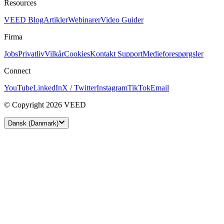
Resources
VEED Blog
Artikler
Webinarer
Video Guider
Firma
Jobs
Privatliv
Vilkår
Cookies
Kontakt Support
Medieforespørgsler
Connect
YouTube
LinkedIn
X / Twitter
Instagram
TikTok
Email
© Copyright 2026 VEED
Dansk (Danmark)