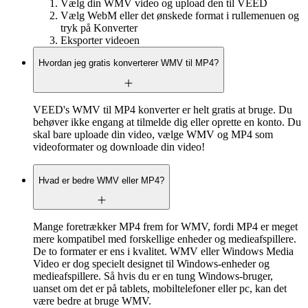
Vælg din WMV video og upload den til VEED
Vælg WebM eller det ønskede format i rullemenuen og
tryk på Konverter
Eksporter videoen
Hvordan jeg gratis konverterer WMV til MP4?
VEED's WMV til MP4 konverter er helt gratis at bruge. Du
behøver ikke engang at tilmelde dig eller oprette en konto. Du
skal bare uploade din video, vælge WMV og MP4 som
videoformater og downloade din video!
Hvad er bedre WMV eller MP4?
Mange foretrækker MP4 frem for WMV, fordi MP4 er meget
mere kompatibel med forskellige enheder og medieafspillere.
De to formater er ens i kvalitet. WMV eller Windows Media
Video er dog specielt designet til Windows-enheder og
medieafspillere. Så hvis du er en tung Windows-bruger,
uanset om det er på tablets, mobiltelefoner eller pc, kan det
være bedre at bruge WMV.