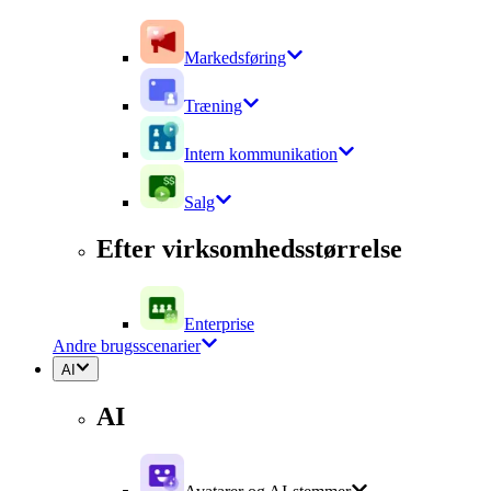
Markedsføring
Træning
Intern kommunikation
Salg
Efter virksomhedsstørrelse
Enterprise
Andre brugsscenarier
AI
AI