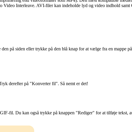
dre komprimering end videoformater som MP4). Den mest kompatible medie
io Video Interleave. AVI-filer kan indeholde lyd og video indhold sam
den på siden eller trykke på den blå knap for at vælge fra en mappe på 
ryk derefter på "Konverter fil". Så nemt er det!
fil. Du kan også trykke på knappen "Rediger" for at tilføje tekst, aut