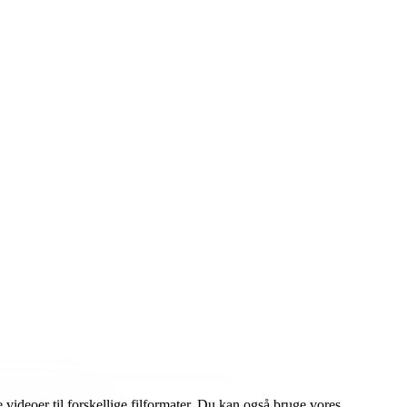
ideoer til forskellige filformater. Du kan også bruge vores