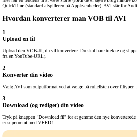
filer har en tendens til at være større (fordi de er større brug min
QuickTime (standard afspilleren på Apple-enheder). AVI står for Aud
Hvordan konverterer man VOB til AVI
1
Upload en fil
Upload den VOB-fil, du vil konvertere. Du skal bare trække og slippe 
fra en YouTube-URL).
2
Konverter din video
Vælg AVI som outputformat ved at vælge på rullelisten over filtyper. T
3
Download (og rediger) din video
Tryk på knappen "Download fil" for at gemme den nye konverterede GIF-
er supernemt med VEED!