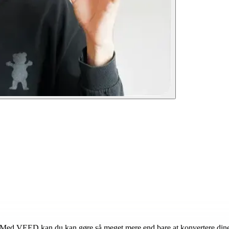
g! Med VEED kan du kan gøre så meget mere end bare at konvertere dine v