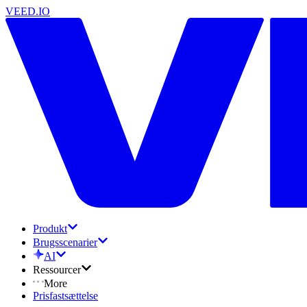
VEED.IO
Produkt
Brugsscenarier
AI
Ressourcer
More
Prisfastsættelse