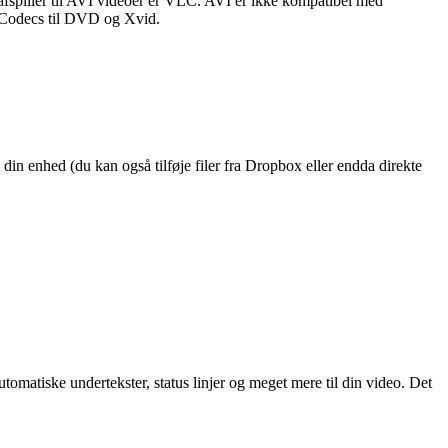
afspiller til AVI videoer er VLC. AVI er ikke kompatibel med
t Codecs til DVD og Xvid.
din enhed (du kan også tilføje filer fra Dropbox eller endda direkte
omatiske undertekster, status linjer og meget mere til din video. Det