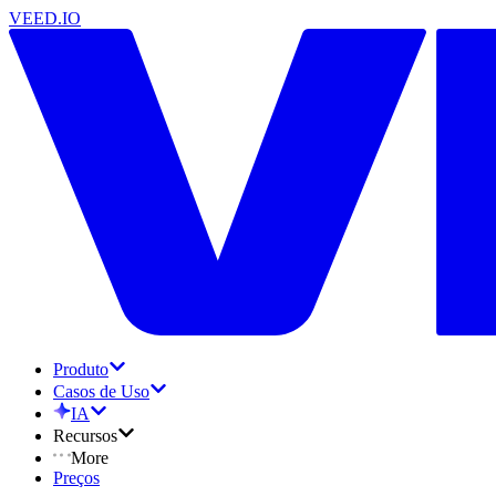
VEED.IO
Produto
Casos de Uso
IA
Recursos
More
Preços