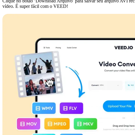
Clique no botão ‘Download Arquivo’ para salvar seu arquivo AVI recém
vídeo. É super fácil com o VEED!