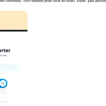
 convertido. Você também pode clicar no botão ‘Editar’ para adicionar