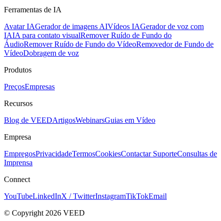
Ferramentas de IA
Avatar IA
Gerador de imagens AI
Vídeos IA
Gerador de voz com
IA
IA para contato visual
Remover Ruído de Fundo do
Áudio
Remover Ruído de Fundo do Vídeo
Removedor de Fundo de
Vídeo
Dobragem de voz
Produtos
Preços
Empresas
Recursos
Blog de VEED
Artigos
Webinars
Guias em Vídeo
Empresa
Empregos
Privacidade
Termos
Cookies
Contactar Suporte
Consultas de
Imprensa
Connect
YouTube
LinkedIn
X / Twitter
Instagram
TikTok
Email
© Copyright 2026 VEED