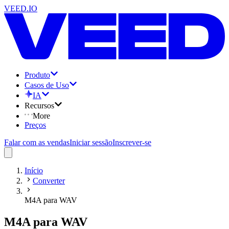
VEED.IO
Produto
Casos de Uso
IA
Recursos
More
Preços
Falar com as vendas
Iniciar sessão
Inscrever-se
Início
Converter
M4A para WAV
M4A para WAV