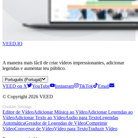
VEED.IO
A maneira mais fácil de criar vídeos impressionantes, adicionar
legendas e aumentar teu público.
Português (Portugal)
VEED on X
YouTube
Instagram
TikTok
Email
© Copyright 2026 VEED
Cookies Settings
Editor de Vídeo
Adicionar Música ao Vídeo
Adicionar Legendas ao
Vídeo
Adicionar Texto ao Vídeo
Áudio para Texto
Legendas
Automática
Gerador de Legendas de Vídeo
Comprimir
Vídeo
Conversor de Vídeo
Vídeo para Texto
Traduzir Vídeo