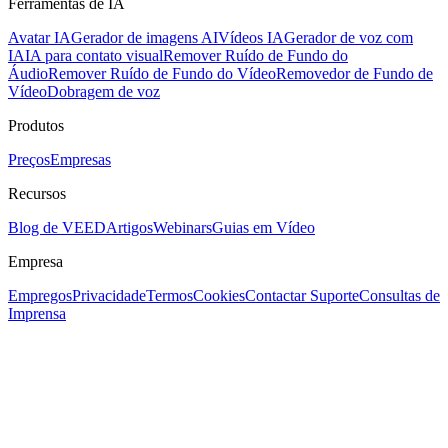
Ferramentas de IA
Avatar IA
Gerador de imagens AI
Vídeos IA
Gerador de voz com
IA
IA para contato visual
Remover Ruído de Fundo do
Áudio
Remover Ruído de Fundo do Vídeo
Removedor de Fundo de
Vídeo
Dobragem de voz
Produtos
Preços
Empresas
Recursos
Blog de VEED
Artigos
Webinars
Guias em Vídeo
Empresa
Empregos
Privacidade
Termos
Cookies
Contactar Suporte
Consultas de
Imprensa