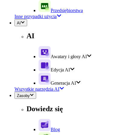
Przedsiębiorstwa
Inne przypadki użycia
AI
AI
Awatary i głosy AI
Edycja AI
Generacja AI
Wszystkie narzędzia AI
Zasoby
Dowiedz się
Blog