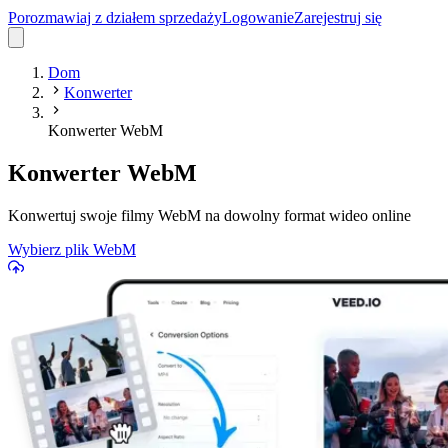
Porozmawiaj z działem sprzedaży
Logowanie
Zarejestruj się
Dom
Konwerter
Konwerter WebM
Konwerter WebM
Konwertuj swoje filmy WebM na dowolny format wideo online
Wybierz plik WebM