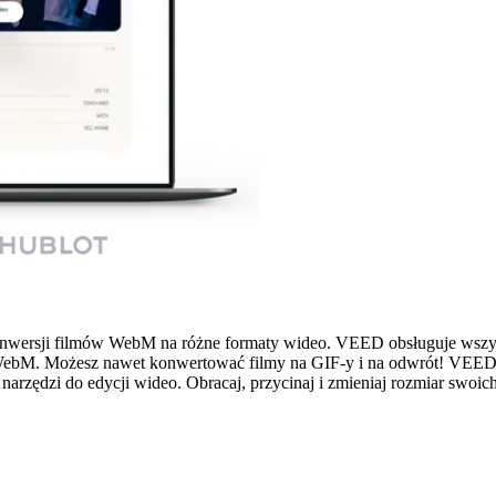
nwersji filmów WebM na różne formaty wideo. VEED obsługuje wszy
bM. Możesz nawet konwertować filmy na GIF-y i na odwrót! VEED to
 narzędzi do edycji wideo. Obracaj, przycinaj i zmieniaj rozmiar swo