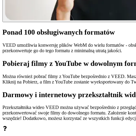
Ponad 100 obsługiwanych formatów
VEED umożliwia konwersję plików WebM do wielu formatów - obsłu
przekonwertuje go do tego formatu z minimalną utratą jakości.
Pobieraj filmy z YouTube w dowolnym for
Można również pobrać filmy z YouTube bezpośrednio z VEED. Masz 
Kliknij na Pobierz, a film z YouTube zostanie wyeksportowany do T
Darmowy i internetowy przekształtnik wid
Przekształtnika wideo VEED można używać bezpośrednio z przeglądark
przekonwertować swoje filmy do dowolnego formatu. Założenie konta j
wszędzie! Dodatkowo, możesz korzystać ze wszystkich funkcji edy