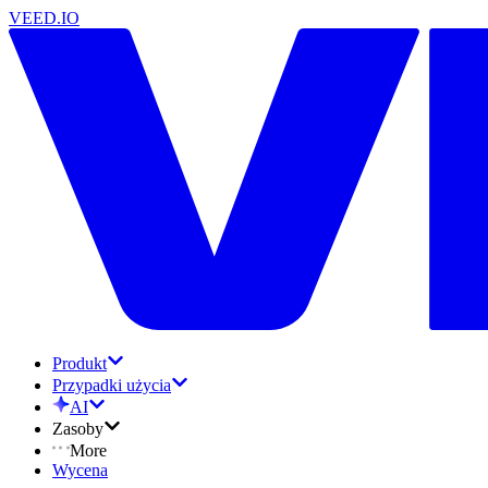
VEED.IO
Produkt
Przypadki użycia
AI
Zasoby
More
Wycena