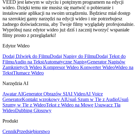
VEED jest łatwym w użyciu i potężnym programem na edycji
wideo. Dzięki temu nie musisz się martwić o pobieranie i
instalowanie aplikacji na swoim urządzeniu. Będziesz miał dostęp
na szerokiej gamy narzędzi na edycji wideo i nie potrzebujesz
żadnego doświadczenia, aby Twoje filmy wyglądały profesjonalnie.
Wypróbuj nasz edytor wideo już dziś i zacznij tworzyć wspaniałe
filmy prosto z przeglądarki!
Edytor Wideo
Dodaj Dźwięk do Filmu
Dodaj Napisy do Filmu
Dodaj Tekst do
Filmu
Audio na Tekst
Automatyczne Napisy
Generator Napisów
Zamknietych Wideo
Kompresor Wideo
Konwerter Wideo
Wideo na
Tekst
Tłumacz Wideo
Narzędzia AI
Awatar AI
Generator Obrazów SI
AI Video
AI Voice
Generator
Kontakt wzrokowy AI
Usuń Szum w Tle z Audio
Usuń
Szumy w Tle z Wideo
Tekst z Wideo na Mowę
Usuwacz Tła
Wideo
Dubbing Głosowy
Produkt
Cennik
Przedsiębiorstwo