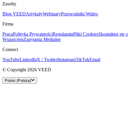
Zasoby
Blog VEED
Artykuły
Webinary
Przewodniki Wideo
Firma
Praca
Polityka Prywatności
Regulamin
Pliki Cookies
Skontaktuj się z
Wsparciem
Zapytania Medialne
Connect
YouTube
LinkedIn
X / Twitter
Instagram
TikTok
Email
© Copyright 2026 VEED
Polski (Polska)