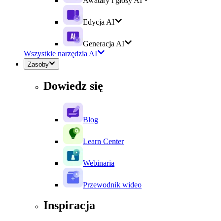
Awatary i głosy AI
Edycja AI
Generacja AI
Wszystkie narzędzia AI
Zasoby
Dowiedz się
Blog
Learn Center
Webinaria
Przewodnik wideo
Inspiracja