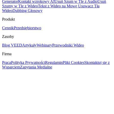
Generator
Kontakt wzrokowy AI
Usuń Szum w Tle z Audio
Usuń
Szumy w Tle z Wideo
Tekst z Wideo na Mowę
Usuwacz Tła
Wideo
Dubbing Głosowy
Produkt
Cennik
Przedsiębiorstwo
Zasoby
Blog VEED
Artykuły
Webinary
Przewodniki Wideo
Firma
Praca
Polityka Prywatności
Regulamin
Pliki Cookies
Skontaktuj się z
Wsparciem
Zapytania Medialne