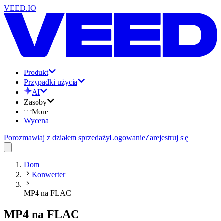
VEED.IO
Produkt
Przypadki użycia
AI
Zasoby
More
Wycena
Porozmawiaj z działem sprzedaży
Logowanie
Zarejestruj się
Dom
Konwerter
MP4 na FLAC
MP4 na FLAC