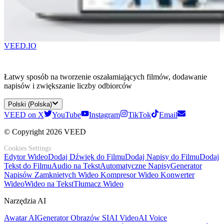
VEED.IO
Łatwy sposób na tworzenie oszałamiających filmów, dodawanie
napisów i zwiększanie liczby odbiorców
Polski (Polska)
VEED on X
YouTube
Instagram
TikTok
Email
© Copyright 2026 VEED
Cookies Settings
Edytor Wideo
Dodaj Dźwięk do Filmu
Dodaj Napisy do Filmu
Dodaj
Tekst do Filmu
Audio na Tekst
Automatyczne Napisy
Generator
Napisów Zamknietych Wideo
Kompresor Wideo
Konwerter
Wideo
Wideo na Tekst
Tłumacz Wideo
Narzędzia AI
Awatar AI
Generator Obrazów SI
AI Video
AI Voice