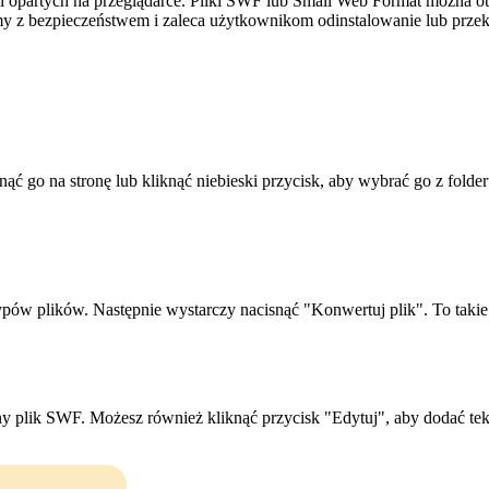
acji opartych na przeglądarce. Pliki SWF lub Small Web Format można 
y z bezpieczeństwem i zaleca użytkownikom odinstalowanie lub prze
ąć go na stronę lub kliknąć niebieski przycisk, aby wybrać go z folde
ypów plików. Następnie wystarczy nacisnąć "Konwertuj plik". To takie 
y plik SWF. Możesz również kliknąć przycisk "Edytuj", aby dodać teks