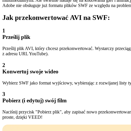
multimedialnymi. Ale świetnie nadaje się na kodowania gier i anim
Adobe nie obsługuje już formatu plików SWF ze względu na problem
Jak przekonwertować AVI na SWF:
1
Prześlij plik
Prześlij plik AVI, który chcesz przekonwertować. Wystarczy przeciągn
z adresu URL YouTube).
2
Konwertuj swoje wideo
Wybierz SWF jako format wyjściowy, wybierając z rozwijanej listy t
3
Pobierz (i edytuj) swój film
Naciśnij przycisk "Pobierz plik", aby zapisać nowo przekonwertowan
proste, dzięki VEED!