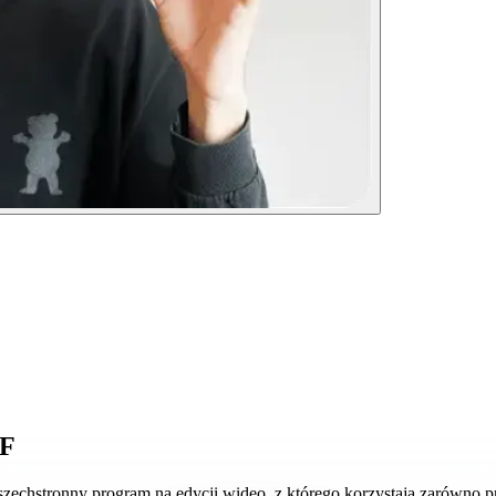
WF
zechstronny program na edycji wideo, z którego korzystają zarówno pro