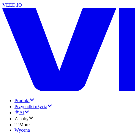
VEED.IO
Produkt
Przypadki użycia
AI
Zasoby
More
Wycena