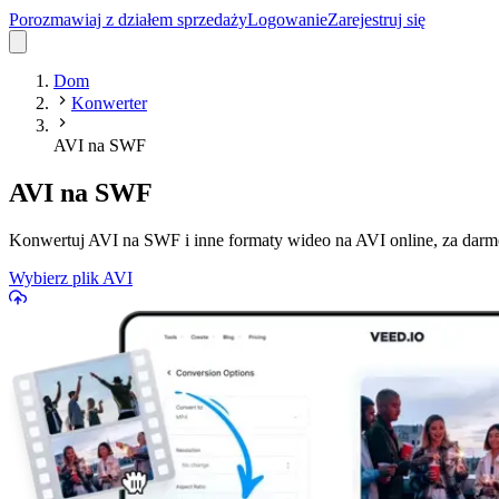
Porozmawiaj z działem sprzedaży
Logowanie
Zarejestruj się
Dom
Konwerter
AVI na SWF
AVI na SWF
Konwertuj AVI na SWF i inne formaty wideo na AVI online, za dar
Wybierz plik AVI