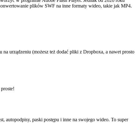
otworzyć w programie Adobe Flash Player. Jednak od 2020 roku
konwertowanie plików SWF na inne formaty wideo, takie jak MP4.
ru na urządzeniu (możesz też dodać pliki z Dropboxa, a nawet prosto
proste!
t, autopodpisy, paski postępu i inne na swojego wideo. To super