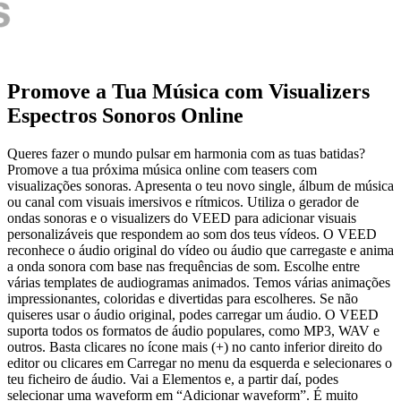
Promove a Tua Música com Visualizers
Espectros Sonoros Online
Queres fazer o mundo pulsar em harmonia com as tuas batidas?
Promove a tua próxima música online com teasers com
visualizações sonoras. Apresenta o teu novo single, álbum de música
ou canal com visuais imersivos e rítmicos. Utiliza o gerador de
ondas sonoras e o visualizers do VEED para adicionar visuais
personalizáveis que respondem ao som dos teus vídeos. O VEED
reconhece o áudio original do vídeo ou áudio que carregaste e anima
a onda sonora com base nas frequências de som. Escolhe entre
várias templates de audiogramas animados. Temos várias animações
impressionantes, coloridas e divertidas para escolheres. Se não
quiseres usar o áudio original, podes carregar um áudio. O VEED
suporta todos os formatos de áudio populares, como MP3, WAV e
outros. Basta clicares no ícone mais (+) no canto inferior direito do
editor ou clicares em Carregar no menu da esquerda e selecionares o
teu ficheiro de áudio. Vai a Elementos e, a partir daí, podes
selecionar uma waveform em “Adicionar waveform”. É muito