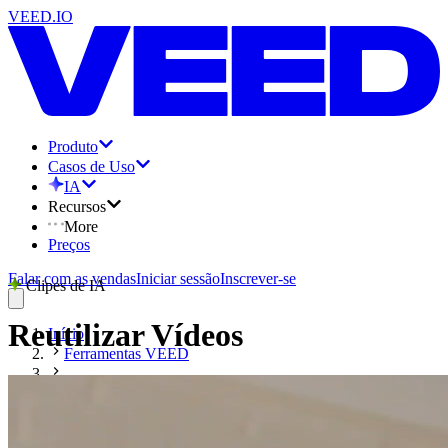
VEED.IO
Produto
Casos de Uso
IA
Recursos
More
Preços
Falar com as vendas
Iniciar sessão
Inscrever-se
Clipes de IA
Reutilizar Vídeos
Início
Ferramentas VEED
Reutilizar Vídeos