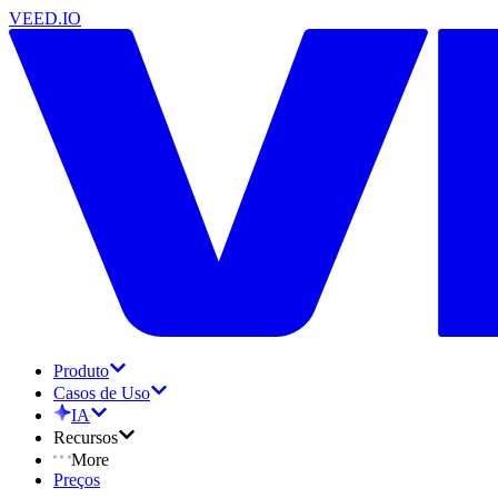
VEED.IO
Produto
Casos de Uso
IA
Recursos
More
Preços