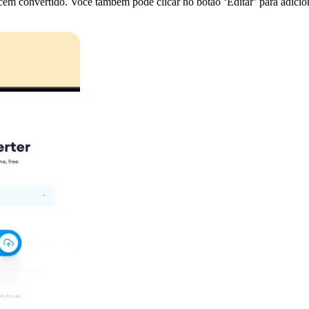
m convertido. Você também pode clicar no botão ‘Editar’ para adiciona