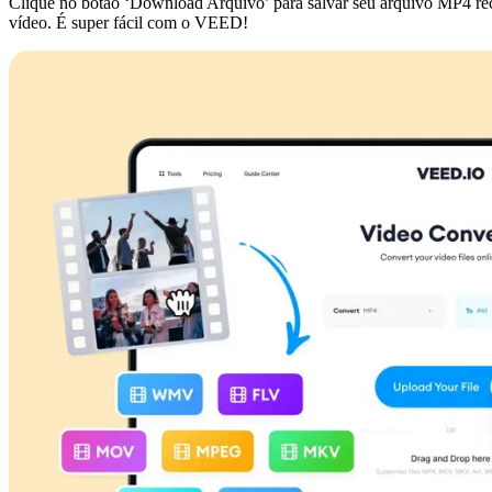
Clique no botão ‘Download Arquivo’ para salvar seu arquivo MP4 recé
vídeo. É super fácil com o VEED!