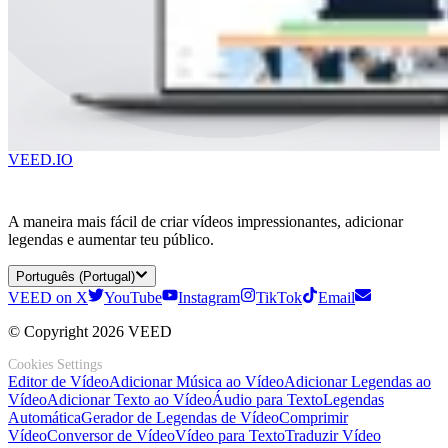
VEED.IO
A maneira mais fácil de criar vídeos impressionantes, adicionar
legendas e aumentar teu público.
Português (Portugal)
VEED on X
YouTube
Instagram
TikTok
Email
© Copyright 2026 VEED
Cookies Settings
Editor de Vídeo
Adicionar Música ao Vídeo
Adicionar Legendas ao
Vídeo
Adicionar Texto ao Vídeo
Áudio para Texto
Legendas
Automática
Gerador de Legendas de Vídeo
Comprimir
Vídeo
Conversor de Vídeo
Vídeo para Texto
Traduzir Vídeo