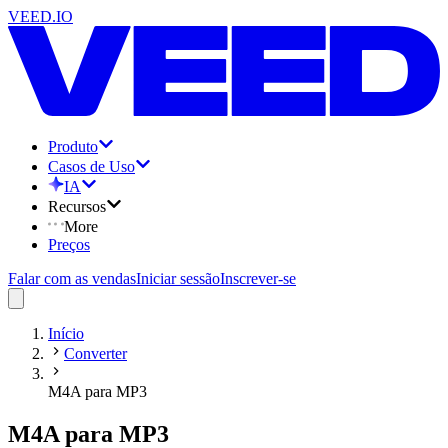
VEED.IO
Produto
Casos de Uso
IA
Recursos
More
Preços
Falar com as vendas
Iniciar sessão
Inscrever-se
Início
Converter
M4A para MP3
M4A para MP3