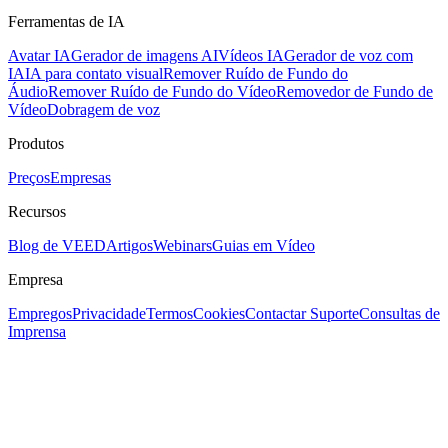
Ferramentas de IA
Avatar IA
Gerador de imagens AI
Vídeos IA
Gerador de voz com
IA
IA para contato visual
Remover Ruído de Fundo do
Áudio
Remover Ruído de Fundo do Vídeo
Removedor de Fundo de
Vídeo
Dobragem de voz
Produtos
Preços
Empresas
Recursos
Blog de VEED
Artigos
Webinars
Guias em Vídeo
Empresa
Empregos
Privacidade
Termos
Cookies
Contactar Suporte
Consultas de
Imprensa