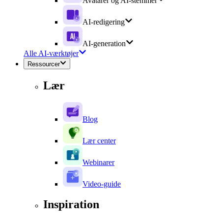
Avatarer og AI-stemmer
AI-redigering
AI-generation
Alle AI-værktøjer
Ressourcer
Lær
Blog
Lær center
Webinarer
Video-guide
Inspiration