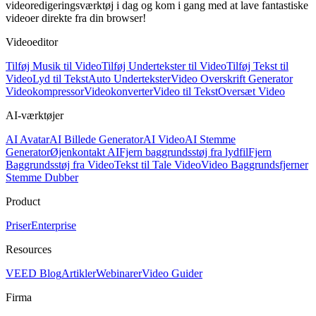
videoredigeringsværktøj i dag og kom i gang med at lave fantastiske
videoer direkte fra din browser!
Videoeditor
Tilføj Musik til Video
Tilføj Undertekster til Video
Tilføj Tekst til
Video
Lyd til Tekst
Auto Undertekster
Video Overskrift Generator
Videokompressor
Videokonverter
Video til Tekst
Oversæt Video
AI-værktøjer
AI Avatar
AI Billede Generator
AI Video
AI Stemme
Generator
Øjenkontakt AI
Fjern baggrundsstøj fra lydfil
Fjern
Baggrundsstøj fra Video
Tekst til Tale Video
Video Baggrundsfjerner
Stemme Dubber
Product
Priser
Enterprise
Resources
VEED Blog
Artikler
Webinarer
Video Guider
Firma