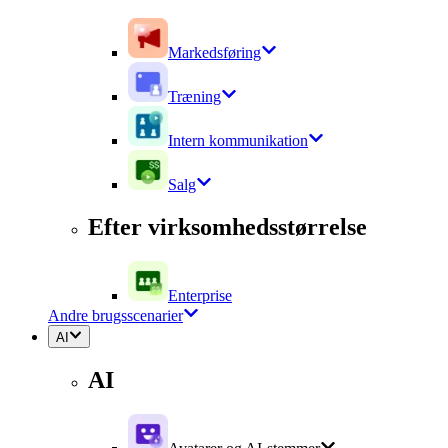
Markedsføring
Træning
Intern kommunikation
Salg
Efter virksomhedsstørrelse
Enterprise
Andre brugsscenarier
AI
AI