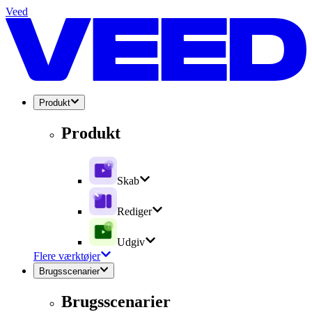
Veed
Produkt
Produkt
Skab
Rediger
Udgiv
Flere værktøjer
Brugsscenarier
Brugsscenarier