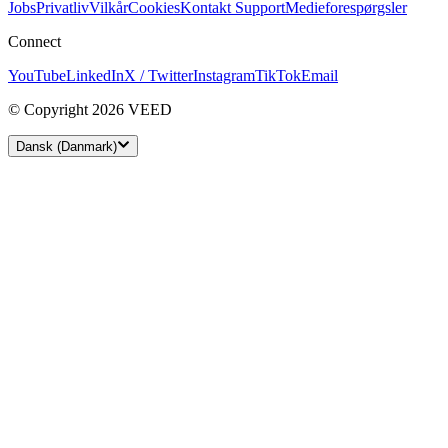
Jobs
Privatliv
Vilkår
Cookies
Kontakt Support
Medieforespørgsler
Connect
YouTube
LinkedIn
X / Twitter
Instagram
TikTok
Email
© Copyright 2026 VEED
Dansk (Danmark)