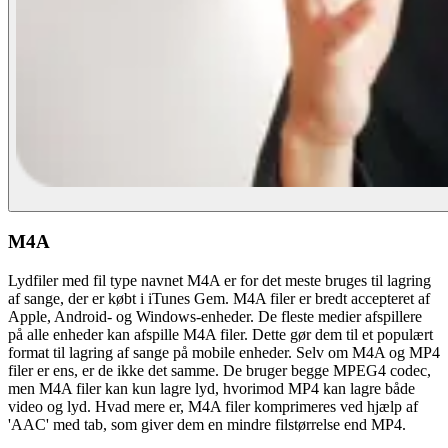
M4A
Lydfiler med fil type navnet M4A er for det meste bruges til lagring
af sange, der er købt i iTunes Gem. M4A filer er bredt accepteret af
Apple, Android- og Windows-enheder. De fleste medier afspillere
på alle enheder kan afspille M4A filer. Dette gør dem til et populært
format til lagring af sange på mobile enheder. Selv om M4A og MP4
filer er ens, er de ikke det samme. De bruger begge MPEG4 codec,
men M4A filer kan kun lagre lyd, hvorimod MP4 kan lagre både
video og lyd. Hvad mere er, M4A filer komprimeres ved hjælp af
'AAC' med tab, som giver dem en mindre filstørrelse end MP4.