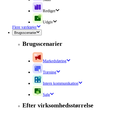
Rediger
Udgiv
Flere værktøjer
Brugsscenarier
Brugsscenarier
Markedsføring
Træning
Intern kommunikation
Salg
Efter virksomhedsstørrelse