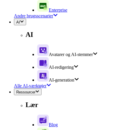
Enterprise
Andre brugsscenarier
AI
AI
Avatarer og AI-stemmer
AI-redigering
AI-generation
Alle AI-værktøjer
Ressourcer
Lær
Blog