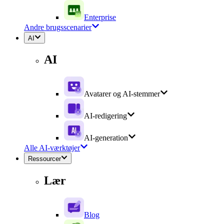
Enterprise
Andre brugsscenarier
AI
AI
Avatarer og AI-stemmer
AI-redigering
AI-generation
Alle AI-værktøjer
Ressourcer
Lær
Blog