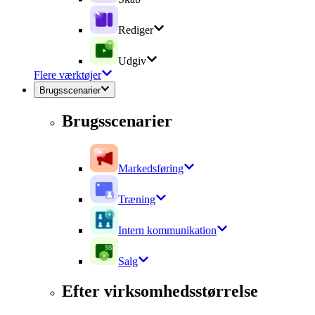
Rediger
Udgiv
Flere værktøjer
Brugsscenarier
Brugsscenarier
Markedsføring
Træning
Intern kommunikation
Salg
Efter virksomhedsstørrelse