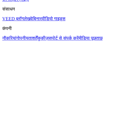
संसाधन
VEED ब्लॉग
लेख
वेबिनार
वीडियो गाइड्स
कंपनी
नौकरियां
गोपनीयता
शर्तें
कुकीज़
सपोर्ट से संपर्क करें
मीडिया पूछताछ