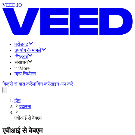
VEED.IO
प्रोडक्ट
उपयोग के मामले
एआई
संसाधन
More
मूल्य निर्धारण
बिक्री से बात करें
लॉगिन करें
साइन अप करें
होम
बदलना
एवीआई से वेबएम
एवीआई से वेबएम