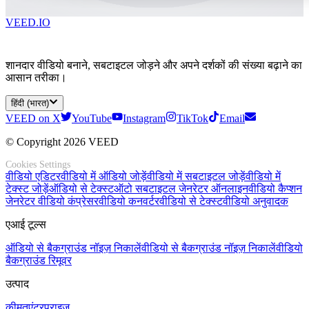
VEED.IO
शानदार वीडियो बनाने, सबटाइटल जोड़ने और अपने दर्शकों की संख्या बढ़ाने का
आसान तरीका।
हिंदी (भारत)
VEED on X
YouTube
Instagram
TikTok
Email
© Copyright 2026 VEED
Cookies Settings
वीडियो एडिटर
वीडियो में ऑडियो जोड़ें
वीडियो में सबटाइटल जोड़ें
वीडियो में
टेक्स्ट जोड़ें
ऑडियो से टेक्स्ट
ऑटो सबटाइटल जेनरेटर ऑनलाइन
वीडियो कैप्शन
जेनरेटर
वीडियो कंप्रेसर
वीडियो कनवर्टर
वीडियो से टेक्स्ट
वीडियो अनुवादक
एआई टूल्स
ऑडियो से बैकग्राउंड नॉइज़ निकालें
वीडियो से बैकग्राउंड नॉइज़ निकालें
वीडियो
बैकग्राउंड रिमूवर
उत्पाद
कीमत
एंटरप्राइज़