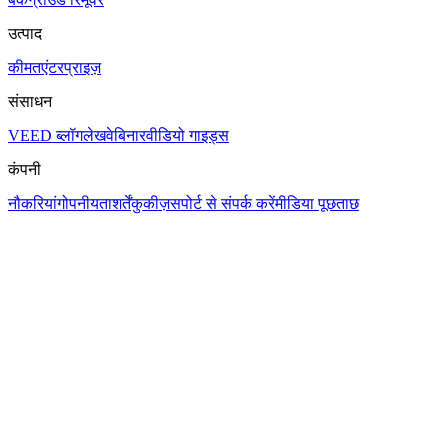
उत्पाद
कीमत
एंटरप्राइज़
संसाधन
VEED ब्लॉग
लेख
वेबिनार
वीडियो गाइड्स
कंपनी
नौकरियां
गोपनीयता
शर्तें
कुकीज़
सपोर्ट से संपर्क करें
मीडिया पूछताछ