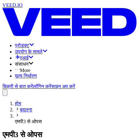
VEED.IO
प्रोडक्ट
उपयोग के मामले
एआई
संसाधन
More
मूल्य निर्धारण
बिक्री से बात करें
लॉगिन करें
साइन अप करें
होम
बदलना
एमपी3 से ओपस
एमपी3 से ओपस