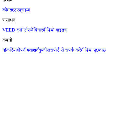
कीमत
एंटरप्राइज़
संसाधन
VEED ब्लॉग
लेख
वेबिनार
वीडियो गाइड्स
कंपनी
नौकरियां
गोपनीयता
शर्तें
कुकीज़
सपोर्ट से संपर्क करें
मीडिया पूछताछ