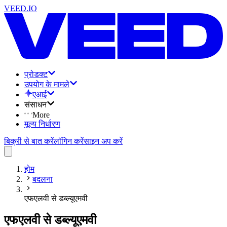
VEED.IO
प्रोडक्ट
उपयोग के मामले
एआई
संसाधन
More
मूल्य निर्धारण
बिक्री से बात करें
लॉगिन करें
साइन अप करें
होम
बदलना
एफएलवी से डब्ल्यूएमवी
एफएलवी से डब्ल्यूएमवी