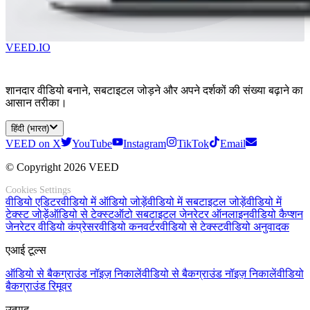
VEED.IO
शानदार वीडियो बनाने, सबटाइटल जोड़ने और अपने दर्शकों की संख्या बढ़ाने का
आसान तरीका।
हिंदी (भारत)
VEED on X
YouTube
Instagram
TikTok
Email
© Copyright 2026 VEED
Cookies Settings
वीडियो एडिटर
वीडियो में ऑडियो जोड़ें
वीडियो में सबटाइटल जोड़ें
वीडियो में
टेक्स्ट जोड़ें
ऑडियो से टेक्स्ट
ऑटो सबटाइटल जेनरेटर ऑनलाइन
वीडियो कैप्शन
जेनरेटर
वीडियो कंप्रेसर
वीडियो कनवर्टर
वीडियो से टेक्स्ट
वीडियो अनुवादक
एआई टूल्स
ऑडियो से बैकग्राउंड नॉइज़ निकालें
वीडियो से बैकग्राउंड नॉइज़ निकालें
वीडियो
बैकग्राउंड रिमूवर
उत्पाद