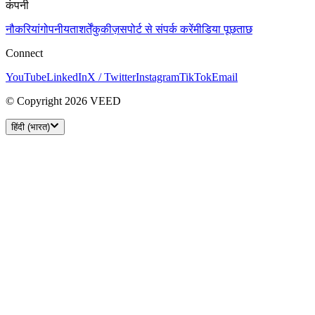
कंपनी
नौकरियां
गोपनीयता
शर्तें
कुकीज़
सपोर्ट से संपर्क करें
मीडिया पूछताछ
Connect
YouTube
LinkedIn
X / Twitter
Instagram
TikTok
Email
© Copyright 2026 VEED
हिंदी (भारत)