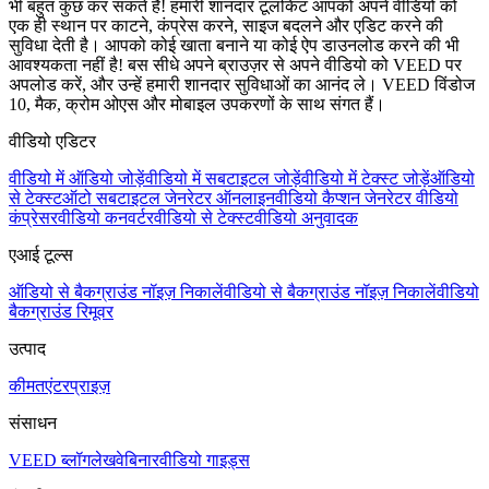
भी बहुत कुछ कर सकते हैं! हमारी शानदार टूलकिट आपको अपने वीडियो को
एक ही स्थान पर काटने, कंप्रेस करने, साइज बदलने और एडिट करने की
सुविधा देती है। आपको कोई खाता बनाने या कोई ऐप डाउनलोड करने की भी
आवश्यकता नहीं है! बस सीधे अपने ब्राउज़र से अपने वीडियो को VEED पर
अपलोड करें, और उन्हें हमारी शानदार सुविधाओं का आनंद ले। VEED विंडोज
10, मैक, क्रोम ओएस और मोबाइल उपकरणों के साथ संगत हैं।
वीडियो एडिटर
वीडियो में ऑडियो जोड़ें
वीडियो में सबटाइटल जोड़ें
वीडियो में टेक्स्ट जोड़ें
ऑडियो
से टेक्स्ट
ऑटो सबटाइटल जेनरेटर ऑनलाइन
वीडियो कैप्शन जेनरेटर
वीडियो
कंप्रेसर
वीडियो कनवर्टर
वीडियो से टेक्स्ट
वीडियो अनुवादक
एआई टूल्स
ऑडियो से बैकग्राउंड नॉइज़ निकालें
वीडियो से बैकग्राउंड नॉइज़ निकालें
वीडियो
बैकग्राउंड रिमूवर
उत्पाद
कीमत
एंटरप्राइज़
संसाधन
VEED ब्लॉग
लेख
वेबिनार
वीडियो गाइड्स