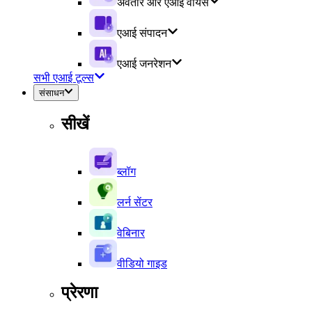
अवतार और एआई वॉयस
एआई संपादन
एआई जनरेशन
सभी एआई टूल्स
संसाधन
सीखें
ब्लॉग
लर्न सेंटर
वेबिनार
वीडियो गाइड
प्रेरणा