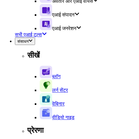
अवतार और एआई वॉयस
एआई संपादन
एआई जनरेशन
सभी एआई टूल्स
संसाधन
सीखें
ब्लॉग
लर्न सेंटर
वेबिनार
वीडियो गाइड
प्रेरणा