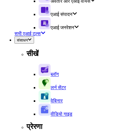
अवतार और एआई वॉयस
एआई संपादन
एआई जनरेशन
सभी एआई टूल्स
संसाधन
सीखें
ब्लॉग
लर्न सेंटर
वेबिनार
वीडियो गाइड
प्रेरणा