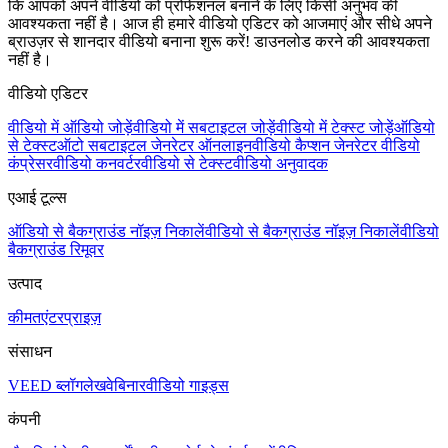
कि आपको अपने वीडियो को प्रोफेशनल बनाने के लिए किसी अनुभव की
आवश्यकता नहीं है। आज ही हमारे वीडियो एडिटर को आजमाएं और सीधे अपने
ब्राउज़र से शानदार वीडियो बनाना शुरू करें! डाउनलोड करने की आवश्यकता
नहीं है।
वीडियो एडिटर
वीडियो में ऑडियो जोड़ें
वीडियो में सबटाइटल जोड़ें
वीडियो में टेक्स्ट जोड़ें
ऑडियो
से टेक्स्ट
ऑटो सबटाइटल जेनरेटर ऑनलाइन
वीडियो कैप्शन जेनरेटर
वीडियो
कंप्रेसर
वीडियो कनवर्टर
वीडियो से टेक्स्ट
वीडियो अनुवादक
एआई टूल्स
ऑडियो से बैकग्राउंड नॉइज़ निकालें
वीडियो से बैकग्राउंड नॉइज़ निकालें
वीडियो
बैकग्राउंड रिमूवर
उत्पाद
कीमत
एंटरप्राइज़
संसाधन
VEED ब्लॉग
लेख
वेबिनार
वीडियो गाइड्स
कंपनी