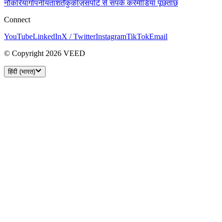
नौकरियां
गोपनीयता
शर्तें
कुकीज़
सपोर्ट से संपर्क करें
मीडिया पूछताछ
Connect
YouTube
LinkedIn
X / Twitter
Instagram
TikTok
Email
© Copyright 2026 VEED
हिंदी (भारत)